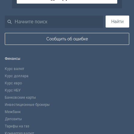
Найти
Сообщить об ошибке
Финансы
Курс валют
Курс доллара
Курс евро
Курс НБУ
Банковские карты
Инвестиционные брокеры
Межбанк
Депозиты
Тарифы на газ
Конвертер валют