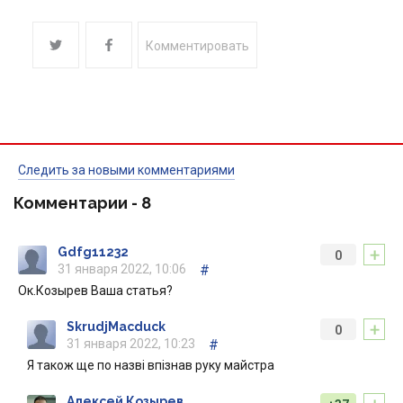
Комментировать
Следить за новыми комментариями
Комментарии -
8
+
Gdfg11232
0
31 января 2022, 10:06
#
Ок.Козырев Ваша статья?
+
SkrudjMacduck
0
31 января 2022, 10:23
#
Я також ще по назві впізнав руку майстра
Алексей Козырев