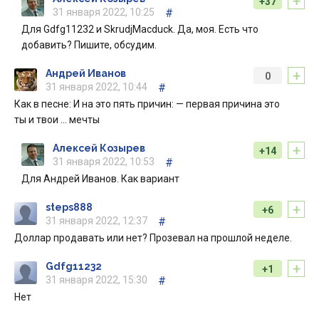
+
+37
31 января 2022, 10:25
#
Для Gdfg11232 и SkrudjMacduck. Да, моя. Есть что
добавить? Пишите, обсудим.
+
Андрей Иванов
0
31 января 2022, 10:44
#
Как в песне: И на это пять причин: — первая причина это
ты и твои … мечты
+
Алексей Козырев
+14
31 января 2022, 10:53
#
Для Андрей Иванов. Как вариант
+
steps888
+6
31 января 2022, 12:37
#
Доллар продавать или нет? Прозевал на прошлой неделе.
+
Gdfg11232
+1
31 января 2022, 15:30
#
Нет