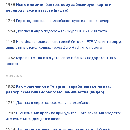
19:38
Новые лимиты банков: кому заблокируют карты и
переводы уже в августе (видео)
17:44
Евро подорожал на межбанке: курс валют на вечер
15:54
Доллар и евро подорожали: курс НБУ на 7 августа
11:45
Hashdex закрывает спотовый биткоин-ETF, Visa интегрирует
выплаты в стейблкоинах через Zero Hash: что нового
10:52
Курс валют на 6 августа: евро в банках подорожал на 6
копеек
5.08.2026
19:02
Как мошенники в Telegram зарабатывают на вас:
разбор схем финансового мошенничества (видео)
17:31
Доллар и евро подорожали на межбанке
17:07
НБУ изменил правила принудительного списания средств:
что изменится для должников
15:34
Доллар подешевел, евро подорожал: курс НБУ на 6