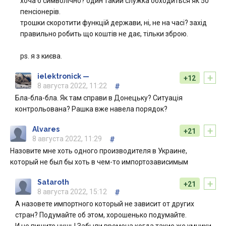
хоча б символічно? один такий служка обходиться як 50
пенсіонерів.
трошки скоротити функцій держави, ні, не на часі? захід
правильно робить що коштів не дає, тільки зброю.
ps. я з києва.
+
ielektronick —
+12
8 августа 2022, 11:22
#
Бла-бла-бла. Як там справи в Донецьку? Ситуація
контрольована? Рашка вже навела порядок?
+
Alvares
+21
8 августа 2022, 11:29
#
Назовите мне хоть одного производителя в Украине,
который не был бы хоть в чем-то импортозависимым
+
Sataroth
+21
8 августа 2022, 15:12
#
А назовете импортного который не зависит от других
стран? Подумайте об этом, хорошенько подумайте.