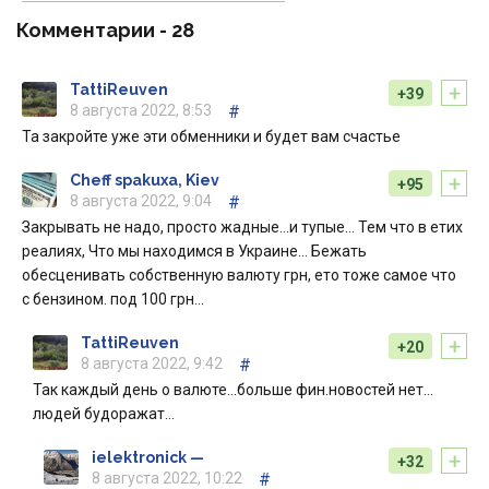
Комментарии -
28
+
TattiReuven
+39
8 августа 2022, 8:53
#
Та закройте уже эти обменники и будет вам счастье
+
Cheff spakuxa, Kiev
+95
8 августа 2022, 9:04
#
Закрывать не надо, просто жадные…и тупые… Тем что в етих
реалиях, Что мы находимся в Украине… Бежать
обесценивать собственную валюту грн, ето тоже самое что
с бензином. под 100 грн…
+
TattiReuven
+20
8 августа 2022, 9:42
#
Так каждый день о валюте…больше фин.новостей нет…
людей будоражат…
+
ielektronick —
+32
8 августа 2022, 10:22
#