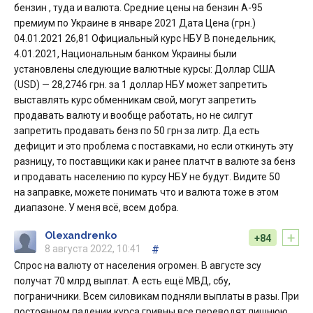
бензин , туда и валюта. Средние цены на бензин А-95
премиум по Украине в январе 2021 Дата Цена (грн.)
04.01.2021 26,81 Официальный курс НБУ В понедельник,
4.01.2021, Национальным банком Украины были
установлены следующие валютные курсы: Доллар США
(USD) — 28,2746 грн. за 1 доллар НБУ может запретить
выставлять курс обменникам свой, могут запретить
продавать валюту и вообще работать, но не силгут
запретить продавать бенз по 50 грн за литр. Да есть
дефицит и это проблема с поставками, но если откинуть эту
разницу, то поставщики как и ранее платчт в валюте за бенз
и продавать населению по курсу НБУ не будут. Видите 50
на заправке, можете понимать что и валюта тоже в этом
диапазоне. У меня всё, всем добра.
+
Olexandrenko
+84
8 августа 2022, 10:41
#
Спрос на валюту от населения огромен. В августе зсу
получат 70 млрд выплат. А есть ещё МВД, сбу,
пограничники. Всем силовикам подняли выплаты в разы. При
постоянном падении курса гривны все переводят лишнюю