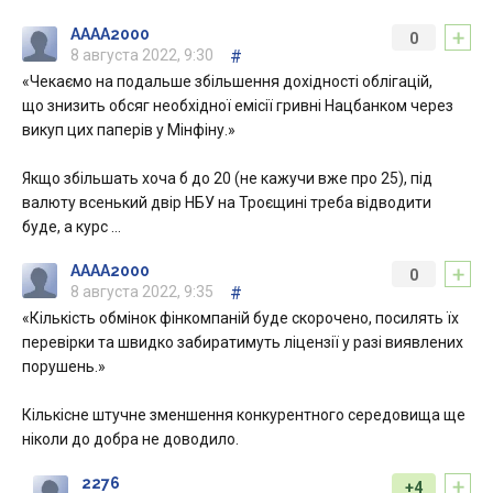
+
AAAA2000
0
8 августа 2022, 9:30
#
«Чекаємо на подальше збільшення дохідності облігацій,
що знизить обсяг необхідної емісії гривні Нацбанком через
викуп цих паперів у Мінфіну.»
Якщо збільшать хоча б до 20 (не кажучи вже про 25), під
валюту всенький двір НБУ на Троєщині треба відводити
буде, а курс …
+
AAAA2000
0
8 августа 2022, 9:35
#
«Кількість обмінок фінкомпаній буде скорочено, посилять їх
перевірки та швидко забиратимуть ліцензії у разі виявлених
порушень.»
Кількісне штучне зменшення конкурентного середовища ще
ніколи до добра не доводило.
+
2276
+4