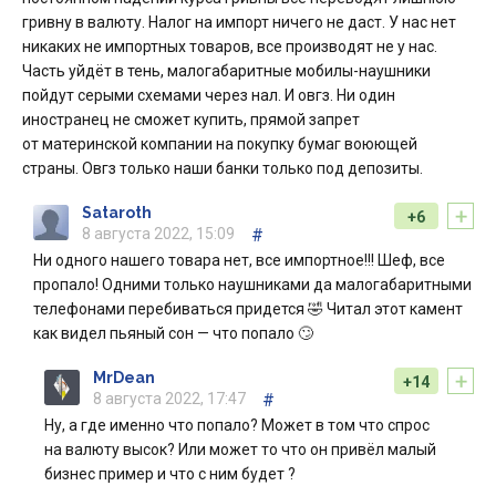
гривну в валюту. Налог на импорт ничего не даст. У нас нет
никаких не импортных товаров, все производят не у нас.
Часть уйдёт в тень, малогабаритные мобилы-наушники
пойдут серыми схемами через нал. И овгз. Ни один
иностранец не сможет купить, прямой запрет
от материнской компании на покупку бумаг воюющей
страны. Овгз только наши банки только под депозиты.
+
Sataroth
+6
8 августа 2022, 15:09
#
Ни одного нашего товара нет, все импортное!!! Шеф, все
пропало! Одними только наушниками да малогабаритными
телефонами перебиваться придется 🤣 Читал этот камент
как видел пьяный сон — что попало 🙄
+
MrDean
+14
8 августа 2022, 17:47
#
Ну, а где именно что попало? Может в том что спрос
на валюту высок? Или может то что он привёл малый
бизнес пример и что с ним будет ?