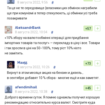
8 августа 2022, 9:56
#
Та це не те середовище (власники цих обмінок награбили
ще при комунізмі а тепер спекулюють, ці обмінки усі треба
позакривати
+
AleksandrBank
+57
8 августа 2022, 10:04
#
«10% збору на валютообмінні операції для придбання
імпортних товарів та послуг» — перекладу в ціну і все. Товари
і так зросли в ціні на 50−100%, тому ріст 10% ніхто
не замітить.
+
Max55
+73
8 августа 2022, 10:26
#
Вернут в этом месяце акциз на бензин и дизель ,
в сентябре добавят 10 % сбора - многие ещё и как заметят .
+
afendimihail
+45
8 августа 2022, 10:38
#
Доброго времени суток. Я помню однажлы получил хорошую
рекомендацию относительно курса валют. Смотрите куда