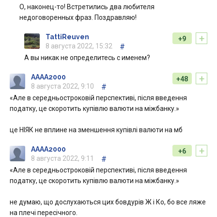
О, наконец-то! Встретились два любителя
недоговоренных фраз. Поздравляю!
+
TattiReuven
+9
8 августа 2022, 15:32
#
А вы никак не определитесь с именем?
+
AAAA2000
+48
8 августа 2022, 9:10
#
«Але в середньостроковій перспективі, після введення
податку, це скоротить купівлю валюти на міжбанку.»
це НІЯК не вплине на зменшення купівлі валюти на мб
+
AAAA2000
+6
8 августа 2022, 9:11
#
«Але в середньостроковій перспективі, після введення
податку, це скоротить купівлю валюти на міжбанку.»
не думаю, що дослухаються цих бовдурів Ж і Ко, бо все ляже
на плечі пересічного.