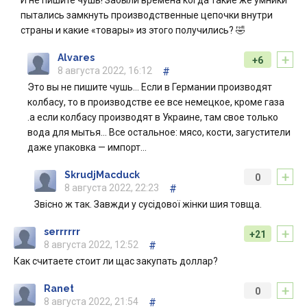
И не пишите чушь! Забыли времена когда такие же умники
пытались замкнуть производственные цепочки внутри
страны и какие «товары» из этого получились? 🤣
+
Alvares
+6
8 августа 2022, 16:12
#
Это вы не пишите чушь… Если в Германии производят
колбасу, то в производстве ее все немецкое, кроме газа
.а если колбасу производят в Украине, там свое только
вода для мытья… Все остальное: мясо, кости, загустители
даже упаковка — импорт…
+
SkrudjMacduck
0
8 августа 2022, 22:23
#
Звісно ж так. Завжди у сусідової жінки шия товща.
+
serrrrrr
+21
8 августа 2022, 12:52
#
Как считаете стоит ли щас закупать доллар?
+
Ranet
0
8 августа 2022, 21:54
#