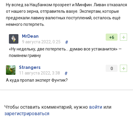
Ну вслед за Нацбанком прозреет и Минфин. Ливан отказался
от нашего зерна, отправитель вахуе. Экспертам, которые
предрекали лавину валютных поступлений, осталось ещё
немного потерпеть.
+
MrDean
+6
9 августа 2022, 0:25
#
«Ну недельку, две потерпеть… думаю все устаканится» —
помянем гривну
+
Strangers
0
11 августа 2022, 3:38
#
А куда пропал эксперт Фунтик?
Чтобы оставить комментарий, нужно
войти
или
зарегистрироваться