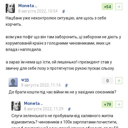
+
Moneta ..
+54
8 августа 2022, 10:54
#
Нацбанк уже неконтролює ситуацію, але щось з себе
корчить.
всім уже пофіг що він там заборонить, ці заборони не діють у
корумпованій країні з голодними чиновниками, яких ця
влада і наплодила.
а зараз їм нема що їсти, ой лишенько! і президент став у
звичну для себе позу з протягнутою рукою пускає сльозу.
+
w33
0
8 августа 2022, 11:14
#
Де брати кошти під час війни як не у західних союзників?
+
Moneta ..
+79
8 августа 2022, 11:29
#
Слуги зеленського не пробували від халявного житла
відмовитись? чиновників з 100к зарплатами почистити,