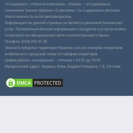
«Спецпроект», «Новости компаний», «Промо» – это реклама в
понимании Закона Украины «О рекламе». За содержание рекламы
ответственность несёт рекламодатель.
Информация на данной странице не является рекламой банковских
услуг. Проверенную банком информацию о продуктах и услугах можно
посмотреть на официальном сайте соответствующего банка.
Телефон: (044) 392-47-40
Звонок в пределах территории Украины со всех номеров операторов
мобильной и городской связи по тарифам операторов
График работы: понедельник – пятница с 09:00 до 18:00
Юридический адрес: Украина, Киев, Вадима Гетьмана, 1-Б, 3-й этаж