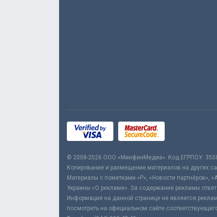
© 2008-2026 ООО «МинфинМедиа». Код ЕГРПОУ: 355
Копирование и размещение материалов на других сай
Материалы с пометками «Р», «Новости партнёров», «
Украины «О рекламе». За содержание рекламы ответ
Информация на данной странице не является реклам
посмотреть на официальном сайте соответствующего