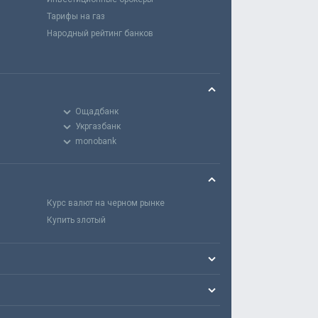
Тарифы на газ
Народный рейтинг банков
Ощадбанк
Укргазбанк
monobank
Курс валют на черном рынке
Купить злотый