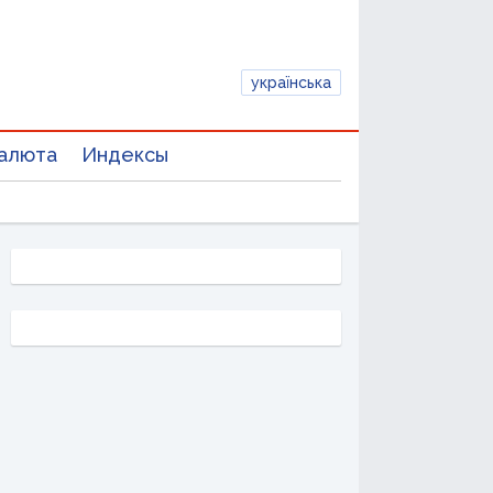
українська
алюта
Индексы