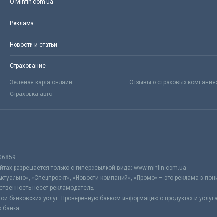
О Minfin.com.ua
Реклама
Новости и статьи
Страхование
Зеленая карта онлайн
Отзывы о страховых компания
Страховка авто
06859
тах разрешается только с гиперссылкой вида: www.minfin.com.ua
Актуально», «Спецпроект», «Новости компаний», «Промо» – это реклама в по
ственность несёт рекламодатель.
ой банковских услуг. Проверенную банком информацию о продуктах и услуг
 банка.