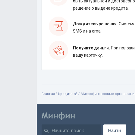
быть актуальной и достоверно
решение о выдаче кредита.
Дождитесь решения.
Система
SMS и на email.
Получите деньги.
При положит
вашу карточку.
/
/
Главная
Кредиты 💰
Микрофинансовые организации
Найти