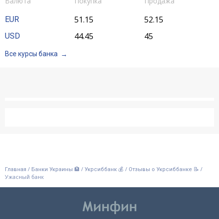
Валюта
Покупка
Продажа
Акции
51.15
52.15
EUR
44.45
45
USD
Счета для бизнеса
Все курсы банка
/
/
/
/
Главная
Банки Украины 🏦
Укрсиббанк 💰
Отзывы о Укрсиббанке 📝
Ужасный банк