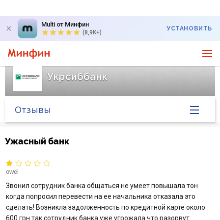
Multi от Минфин
УСТАНОВИТЬ
(8,9K+)
Укрсиббанк
Отзывы
Главная
Ужасный банк
Банк в новостях
owel
Курс валют в банке
Звонил сотрудник банка общаться не умеет повышала тон
когда попросил перевести на ее начальника отказала это
сделать! Возникла задолженность по кредитной карте около
Вопросы банку
600 грн так сотрудник банка уже угрожала что разорвут