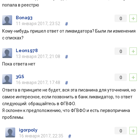
попала в реестрю
+
Bona93
0
11 января 2017, 23:52
#
Кому-нибудь пришел ответ от ликвидатора? Были ли изменения
с списках?
+
Leon1978
0
13 января 2017, 21:08
#
Пока ответа нет
+
3GS
0
16 января 2017, 17:48
#
Ответа в принципе не будет, вся эта писанина для уточнения, но
самое интересное, если позвонить в банк ликвидатор, то ответ
следующий: обращайтесь в ФГВФО.
Я склонен к предположению, что ФГВФО и есть первопричина
проблемы.
+
igorpoly
0
16 января 2017, 22:35
#