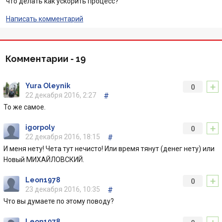
что делать как ускорить процесс?
Отзывы
Написать комментарий
Кредити для бізнеса
Комментарии -
19
Карты
+
Yura Oleynik
0
Отделения и банкоматы
22 декабря 2016, 2:27
#
То же самое.
Счета для бизнеса
+
igorpoly
0
22 декабря 2016, 18:15
#
И меня нету! Чета тут нечисто! Или время тянут (денег нету) или
Новый МИХАЙЛОВСКИЙ.
+
Leon1978
0
23 декабря 2016, 10:35
#
Что вы думаете по этому поводу?
Leon1978