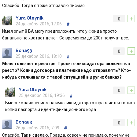
Спасибо. Тогда я тоже отправлю письмо
+
Yura Oleynik
0
24 декабря 2016, 17:06
#
Имея опыт 8 ВА могу предположить, что у Фонда просто
банально не хватает денег. Со временем до 200т получат все.
+
Bona93
0
25 декабря 2016, 18:10
#
Меня тоже нет в реестре. Просите ликвидатора включить в
реестр? Копии договора и платежки надо отправлять? Кто-
нибудь сталкивался с такой ситуацией в других банках?
+
Yura Oleynik
0
25 декабря 2016, 19:36
#
Вместе с заявлением на имя ликвидатора отправляется только
копия паспорта и идентификационного кода.
+
Bona93
0
26 декабря 2016, 7:09
#
Спасибо. Так и сделаю. Правда, совсем не понимаю, почему не