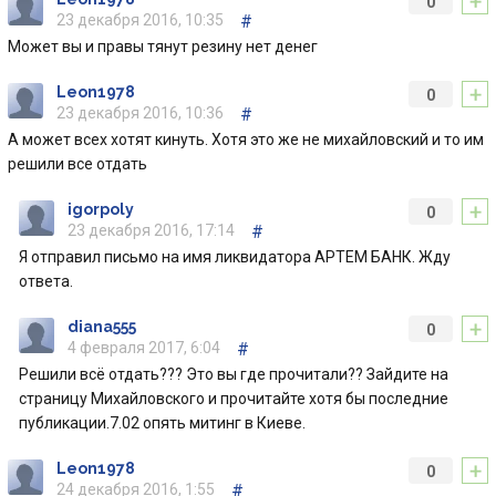
+
0
23 декабря 2016, 10:35
#
Может вы и правы тянут резину нет денег
+
Leon1978
0
23 декабря 2016, 10:36
#
А может всех хотят кинуть. Хотя это же не михайловский и то им
решили все отдать
+
igorpoly
0
23 декабря 2016, 17:14
#
Я отправил письмо на имя ликвидатора АРТЕМ БАНК. Жду
ответа.
+
diana555
0
4 февраля 2017, 6:04
#
Решили всё отдать??? Это вы где прочитали?? Зайдите на
страницу Михайловского и прочитайте хотя бы последние
публикации.7.02 опять митинг в Киеве.
+
Leon1978
0
24 декабря 2016, 1:55
#