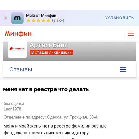
Multi от Минфин
УСТАНОВИТЬ
(8,9K+)
Артем-Банк
В стадии ликвидации
Отзывы
Главная
меня нет в реестре что делать
Банк в новостях
без оценки
Leon1978
Курс валют в банке
Отделение по адресу:
Одесса, ул.Троицкая, 33-А
меня и моей жены нет в реестре фамилии разные
Вопросы банку
фонд сказал писать письмо ликвидатору