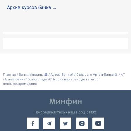
Архив курсов банка
/
/
/
/
АТ
Главная
Банки Украины 🏦
Артем-Банк 💰
Отзывы о Артем-Банке 📝
«Артем-Банк» 15 листопада 2016 року віднесено до категорії
неплатоспроможних
Присоединяйтесь к нам в соц. сетях: