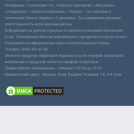
Материалы с пометками «Р», «Новости партнёров», «Актуально»,
«Спецпроект», «Новости компаний», «Промо» – это реклама в
понимании Закона Украины «О рекламе». За содержание рекламы
ответственность несёт рекламодатель.
Информация на данной странице не является рекламой банковских
услуг. Проверенную банком информацию о продуктах и услугах можно
посмотреть на официальном сайте соответствующего банка.
Телефон: (044) 392-47-40
Звонок в пределах территории Украины со всех номеров операторов
мобильной и городской связи по тарифам операторов
График работы: понедельник – пятница с 09:00 до 18:00
Юридический адрес: Украина, Киев, Вадима Гетьмана, 1-Б, 3-й этаж