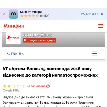
Multi от Минфин
УСТАНОВИТЬ
(8,9K+)
Артем-Банк
В стадии ликвидации
Отзывы
Главная
АТ «Артем-Банк» 15 листопада 2016 року
віднесено до категорії неплатоспроможних
Банк в новостях
не засчитана
Курс валют в банке
Qwerty1999
Відповідно до вимог статті 76 Закону України «Про банки і
Вопросы банку
банківську діяльність» 15 листопада 2016 року Правління