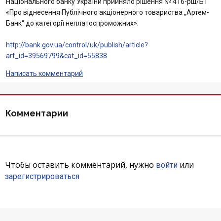
Національного банку України прийняло рішення № 416-рш/БТ
«Про віднесення Публічного акціонерного товариства „Артем-
Отзывы
Банк“ до категорії неплатоспроможних».
Кредити для бізнеса
http://bank.gov.ua/control/uk/publish/article?
art_id=39569799&cat_id=55838
Карты
Написать комментарий
Отделения и банкоматы
Комментарии
Счета для бизнеса
Чтобы оставить комментарий, нужно
или
войти
зарегистрироваться