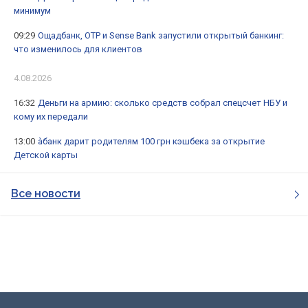
минимум
09:29
Ощадбанк, OTP и Sense Bank запустили открытый банкинг:
что изменилось для клиентов
4.08.2026
16:32
Деньги на армию: сколько средств собрал спецсчет НБУ и
кому их передали
13:00
àбанк дарит родителям 100 грн кэшбека за открытие
Детской карты
Все новости