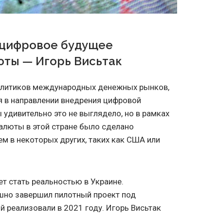
 цифровое будущее
юты — Игорь Висьтак
алитиков международных денежных рынков,
я в направлении внедрения цифровой
 удивительно это не выглядело, но в рамках
алюты в этой стране было сделано
ем в некоторых других, таких как США или
т стать реальностью в Украине.
шно завершил пилотный проект под
й реализовали в 2021 году. Игорь Висьтак