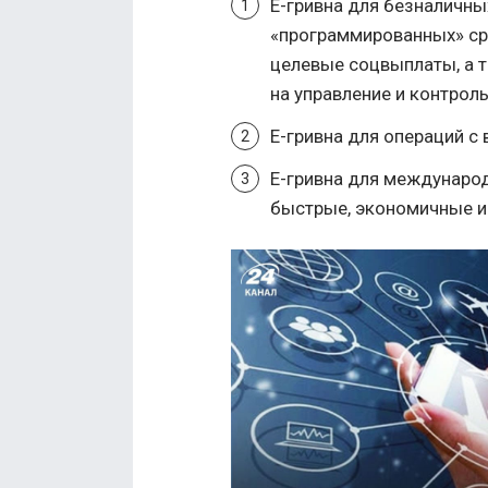
Е-гривна для безналичны
«программированных» ср
целевые соцвыплаты, а 
на управление и контрол
Е-гривна для операций с
Е-гривна для международ
быстрые, экономичные и