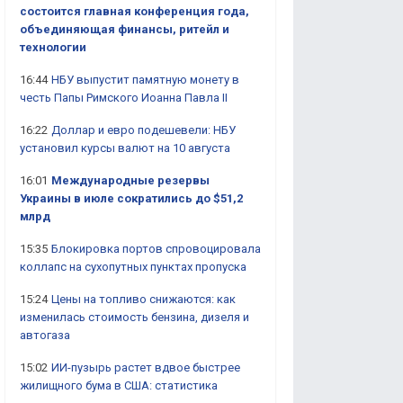
состоится главная конференция года,
объединяющая финансы, ритейл и
технологии
16:44
НБУ выпустит памятную монету в
честь Папы Римского Иоанна Павла II
16:22
Доллар и евро подешевели: НБУ
установил курсы валют на 10 августа
16:01
Международные резервы
Украины в июле сократились до $51,2
млрд
15:35
Блокировка портов спровоцировала
коллапс на сухопутных пунктах пропуска
15:24
Цены на топливо снижаются: как
изменилась стоимость бензина, дизеля и
автогаза
15:02
ИИ-пузырь растет вдвое быстрее
жилищного бума в США: статистика