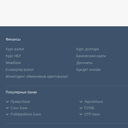
Финансы
Курс валют
Курс доллара
Курс НБУ
Банковские карты
Межбанк
Депозиты
Конвертер валют
Кредит онлайн
Мониторинг обменников криптовалют
Популярные банки
Приватбанк
Укрсиббанк
Сенс Банк
ПУМБ
Райффайзен Банк
ОТП банк