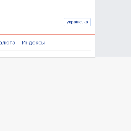
українська
алюта
Индексы