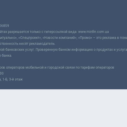
06859
тах разрешается только с гиперссылкой вида: www.minfin.com.ua
Актуально», «Спецпроект», «Новости компаний», «Промо» – это реклама в по
ственность несёт рекламодатель.
ой банковских услуг. Проверенную банком информацию о продуктах и услуг
 банка.
ров операторов мобильной и городской связи по тарифам операторов
:00
 1-Б, 3-й этаж