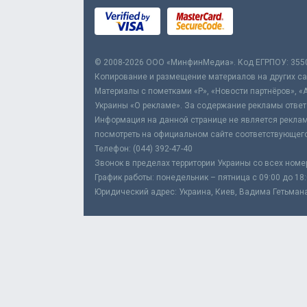
© 2008-2026 ООО «МинфинМедиа». Код ЕГРПОУ: 355
Копирование и размещение материалов на других сай
Материалы с пометками «Р», «Новости партнёров», «
Украины «О рекламе». За содержание рекламы ответ
Информация на данной странице не является реклам
посмотреть на официальном сайте соответствующего
Телефон: (044) 392-47-40
Звонок в пределах территории Украины со всех номе
График работы: понедельник – пятница с 09:00 до 18
Юридический адрес: Украина, Киев, Вадима Гетьмана,