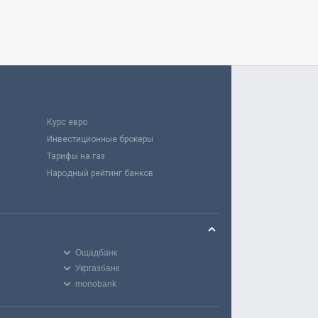
Курс евро
Инвестиционные брокеры
Тарифы на газ
Народный рейтинг банков
Ощадбанк
Укргазбанк
monobank