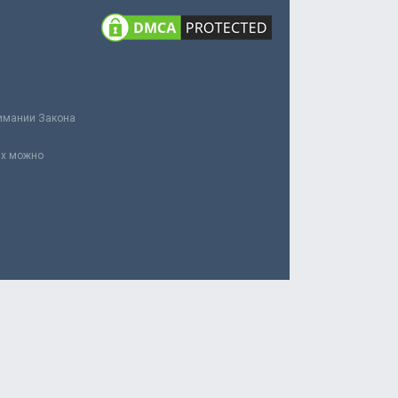
нимании Закона
ах можно