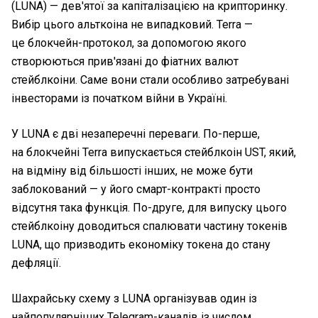
(LUNA) — дев'ятої за капіталізацією на крипторинку.
Вибір цього альткоіна не випадковий. Terra —
це блокчейн-протокол, за допомогою якого
створюються прив'язані до фіатних валют
стейблкоіни. Саме вони стали особливо затребувані
інвесторами із початком війни в Україні.
У LUNA є дві незаперечні переваги. По-перше,
на блокчейні Terra випускається стейблкоін UST, який,
на відміну від більшості інших, не може бути
заблокований — у його смарт-контракті просто
відсутня така функція. По-друге, для випуску цього
стейблкоіну доводиться спалювати частину токенів
LUNA, що призводить економіку токена до стану
дефляції.
Шахрайську схему з LUNA організував один із
найпопулярніших Telegram-каналів із числом