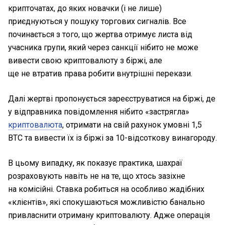
крипточатах, до яких новачки (і не лише)
приєднуються у пошуку торгових сигналів. Все
починається з того, що жертва отримує листа від
учасника групи, який через санкції нібито не може
вивести свою криптовалюту з біржі, але
ще не втратив права робити внутрішні перекази.
Далі жертві пропонується зареєструватися на біржі, де
у відправника повідомлення нібито «застрягла»
криптовалюта
, отримати на свій рахунок умовні 1,5
ВТС та вивести їх із біржі за 10-відсоткову винагороду.
В цьому випадку, як показує практика, шахраї
розраховують навіть не на те, що хтось зазіхне
на комісійні. Ставка робиться на особливо жадібних
«клієнтів», які спокушаються можливістю банально
привласнити отриману криптовалюту. Адже операція