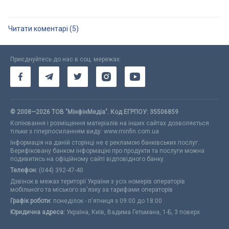
Читати коментарі
(5)
Приєднуйтесь до нас в соц. мережах:
© 2008—2026
ТОВ "МiнфiнМедiа". Код ЕГРПОУ: 35506859
Копіювання і розміщення матеріалів на інших сайтах дозволяється
тільки з гіперпосиланням виду: www.minfin.com.ua
Інформація на даній сторінці не є рекламою банківських послуг.
Верифіковану банком інформацію про продукти та послуги можна
подивитись на офіційному сайті відповідного банку.
Телефон:
(044) 392-47-40
Дзвінок в межах території України з усіх номерів операторів
мобільного та міського зв'язку за тарифами операторів
Графік роботи:
понеділок - п'ятниця з 09:00 до 18:00
Юридична адреса:
Україна, Київ, Вадима Гетьмана, 1-Б, 3 поверх