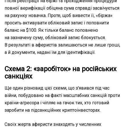
Після реєстрації на біржі та проходження процедури
повної верифікації обіцяна сума справді засвічується
на рахунку новачка. Проте, щоб вивести її, «біржа»
просить активувати обліковий запис і поповнити
баланс на $100. Як тільки баланс поповнено
на зазначену суму, обліковий запис блокується.
В результаті в аферистів залишаються не лише гроші,
а й документи, надані їм для ідентифікації.
Схема 2: «заробіток» на російських
санкціях
Ще один різновид цієї схеми, що з'явився під час
війни, побудовано на факті масштабних санкцій проти
країни-агресора і чіпляє на гачок тих, хто готовий
заробити на підсанкційних криптоінвесторах.
Своїх жертв аферисти знаходять у численних