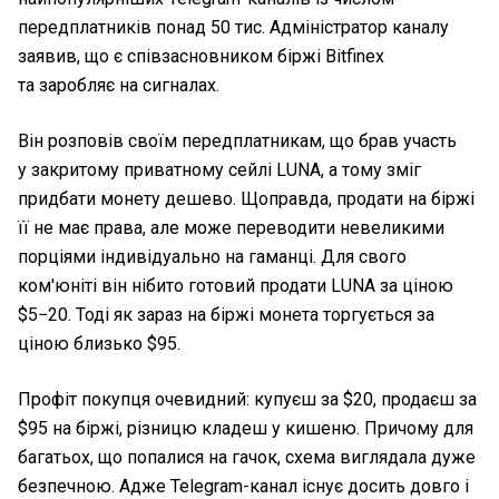
передплатників понад 50 тис. Адміністратор каналу
заявив, що є співзасновником біржі Bitfinex
та заробляє на сигналах.
Він розповів своїм передплатникам, що брав участь
у закритому приватному сейлі LUNA, а тому зміг
придбати монету дешево. Щоправда, продати на біржі
її не має права, але може переводити невеликими
порціями індивідуально на гаманці. Для свого
ком'юніті він нібито готовий продати LUNA за ціною
$5−20. Тоді як зараз на біржі монета торгується за
ціною близько $95.
Профіт покупця очевидний: купуєш за $20, продаєш за
$95 на біржі, різницю кладеш у кишеню. Причому для
багатьох, що попалися на гачок, схема виглядала дуже
безпечною. Адже Telegram-канал існує досить довго і