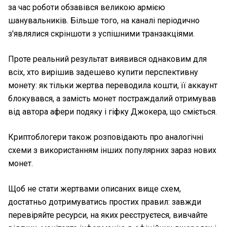
за час роботи обзавівся великою армією
шанувальників. Більше того, на каналі періодично
з'являлися скріншоти з успішними транзакціями.
Проте реальний результат виявився однаковим для
всіх, хто вирішив задешево купити перспективну
монету: як тільки жертва переводила кошти, її аккаунт
блокувався, а замість монет постраждалий отримував
від автора афери подяку і гіфку Джокера, що сміється.
Криптоблогери також розповідають про аналогічні
схеми з використанням інших популярних зараз нових
монет.
Щоб не стати жертвами описаних вище схем,
достатньо дотримуватись простих правил: завжди
перевіряйте ресурси, на яких реєструєтеся, вивчайте