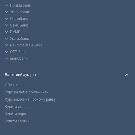
Приватбанк
Укрсиббанк
Ощадбанк
Сенс Банк
ПУМБ
Укргазбанк
Райффайзен Банк
ОТП банк
monobank
Валютний аукціон
Обмін валют
Курс валют в обмінниках
Курс валют на чорному ринку
Купити долар
Купити євро
Купити злотий