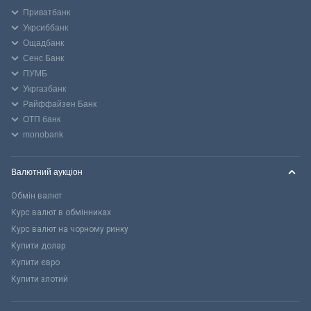
Приватбанк
Укрсиббанк
Ощадбанк
Сенс Банк
ПУМБ
Укргазбанк
Райффайзен Банк
ОТП банк
monobank
Валютний аукціон
Обмін валют
Курс валют в обмінниках
Курс валют на чорному ринку
Купити долар
Купити євро
Купити злотий