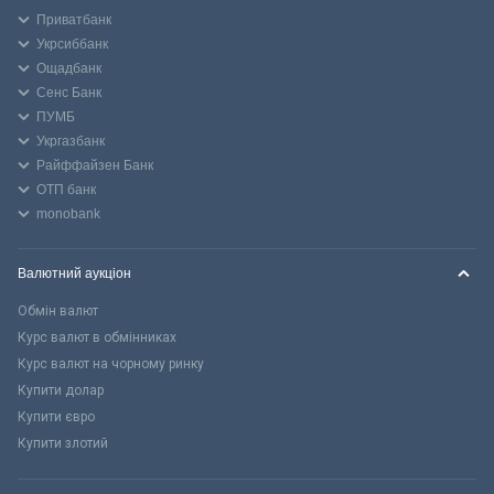
Приватбанк
Укрсиббанк
Ощадбанк
Сенс Банк
ПУМБ
Укргазбанк
Райффайзен Банк
ОТП банк
monobank
Валютний аукціон
Обмін валют
Курс валют в обмінниках
Курс валют на чорному ринку
Купити долар
Купити євро
Купити злотий