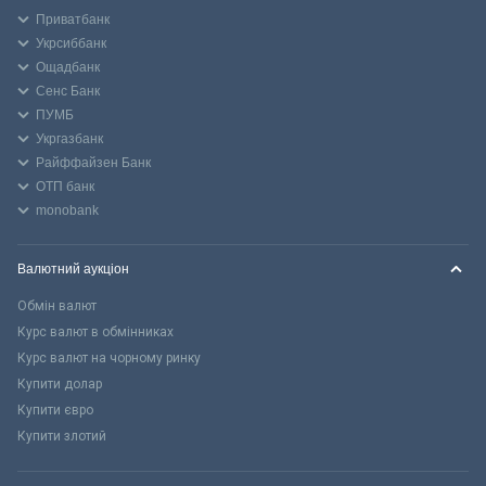
Приватбанк
Укрсиббанк
Ощадбанк
Сенс Банк
ПУМБ
Укргазбанк
Райффайзен Банк
ОТП банк
monobank
Валютний аукціон
Обмін валют
Курс валют в обмінниках
Курс валют на чорному ринку
Купити долар
Купити євро
Купити злотий