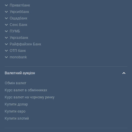
Приватбанк
Укрсиббанк
Ощадбанк
Сенс Банк
ПУМБ
Укргазбанк
Райффайзен Банк
ОТП банк
monobank
Валютний аукціон
Обмін валют
Курс валют в обмінниках
Курс валют на чорному ринку
Купити долар
Купити євро
Купити злотий