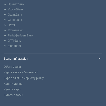
Приватбанк
Укрсиббанк
Ощадбанк
Сенс Банк
ПУМБ
Укргазбанк
Райффайзен Банк
ОТП банк
monobank
Валютний аукціон
Обмін валют
Курс валют в обмінниках
Курс валют на чорному ринку
Купити долар
Купити євро
Купити злотий