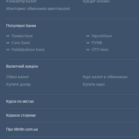
Конвертер валют
Кредит онлайн
Моніторинг обмінників криптовалют
Популярні банки
Приватбанк
Укрсиббанк
Сенс Банк
ПУМБ
Райффайзен Банк
ОТП банк
Валютний аукціон
Обмін валют
Курс валют в обмінниках
Купити долар
Купити євро
Курси по містах
Корисні сторінки
Про Minfin.com.ua