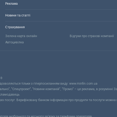
Реклама
Новини та статті
Страхування
Зелена карта онлайн
Відгуки про страхові компанії
Автоцивілка
59
 дозволяється тільки з гіперпосиланням виду: www.minfin.com.ua
уально", "Спецпроект", "Новини компаній", "Промо" – це реклама, в розумінні З
екламодавець.
ьких послуг. Верифіковану банком інформацію про продукти та послуги можна
раторів мобільного та міського зв’язку за тарифами операторів