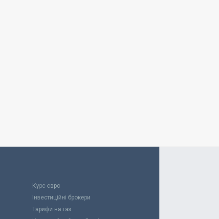
Курс євро
Інвестиційні брокери
Тарифи на газ