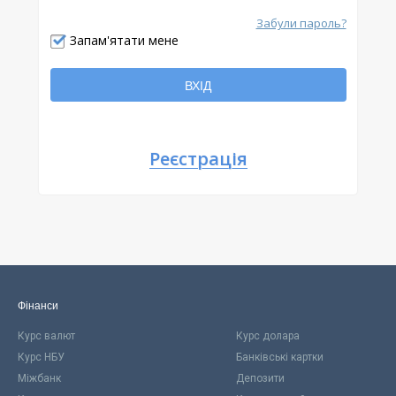
Забули пароль?
Відправити
Запам'ятати мене
Повернутися
ВХІД
Реєстрація
Фінанси
Курс валют
Курс долара
Курс НБУ
Банківські картки
Міжбанк
Депозити