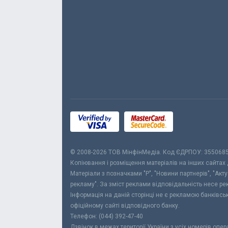
© 2008-2026 ТОВ МiнфiнМедiа. Код ЄДРПОУ: 355068
Копіювання і розміщення матеріалів на інших сайтах
Матеріали з позначками "Р", "Новини партнерів", "Акт
рекламу". За зміст реклами відповідальність несе р
Інформація на даній сторінці не є рекламою банківс
офіційному сайті відповідного банку.
Телефон: (044) 392-47-40
Дзвінок в межах території України з усіх номерів опе