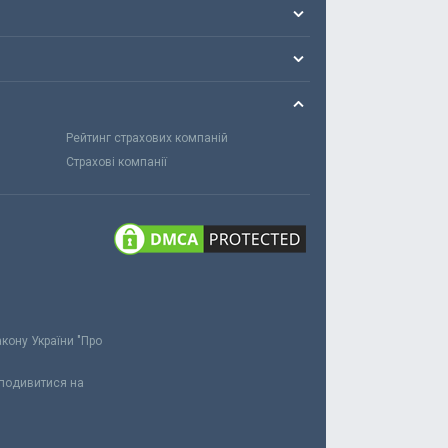
Рейтинг страхових компаній
Страхові компанії
акону України "Про
 подивитися на