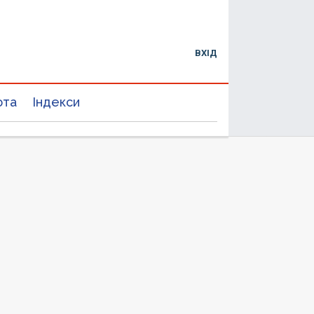
ВХІД
юта
Індекси