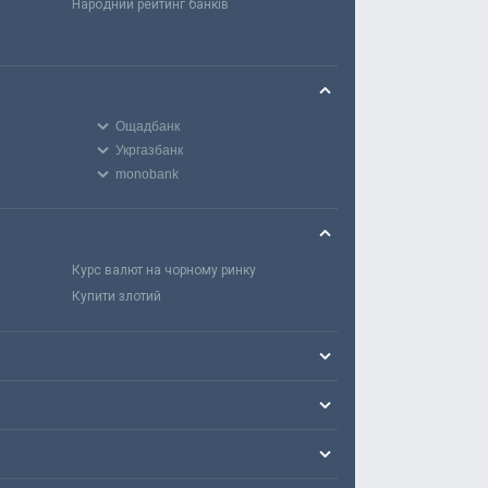
Народний рейтинг банків
Ощадбанк
Укргазбанк
monobank
Курс валют на чорному ринку
Купити злотий