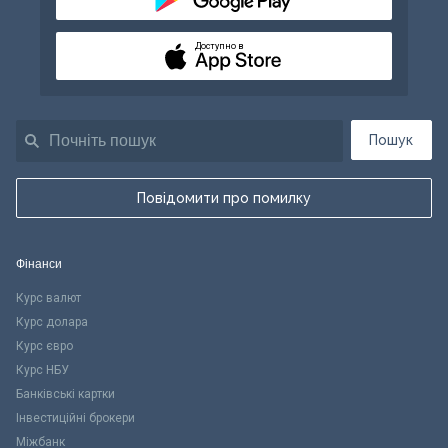
Доступно в
Пошук
Повідомити про помилку
Фінанси
Курс валют
Курс долара
Курс євро
Курс НБУ
Банківські картки
Інвестиційні брокери
Міжбанк