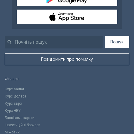
Доступно в
Пошук
Повідомити про помилку
Фінанси
Курс валют
Курс долара
Курс євро
Курс НБУ
Банківські картки
Інвестиційні брокери
Міжбанк