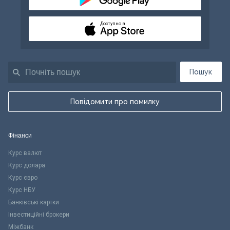
Доступно в
Пошук
Повідомити про помилку
Фінанси
Курс валют
Курс долара
Курс євро
Курс НБУ
Банківські картки
Інвестиційні брокери
Міжбанк