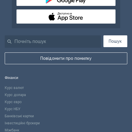
Доступно в
Пошук
Повідомити про помилку
Фінанси
Курс валют
Курс долара
Курс євро
Курс НБУ
Банківські картки
Інвестиційні брокери
Міжбанк