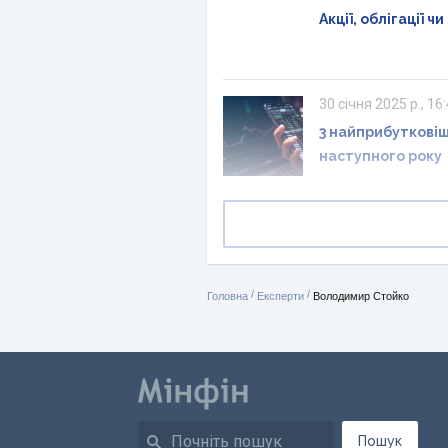
Акції, облігації 
30 січня 2025 р., 16
3 найприбутковіші
наступного року
/
/
Головна
Експерти
Володимир Стойко
Пошук