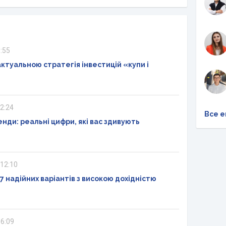
6:55
ктуальною стратегія інвестицій «купи і
12:24
Все е
енди: реальні цифри, які вас здивують
 12:10
 7 надійних варіантів з високою дохідністю
16:09