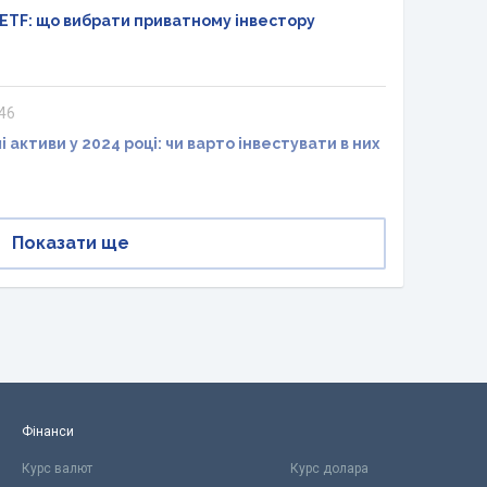
чи ETF: що вибрати приватному інвестору
:46
 активи у 2024 році: чи варто інвестувати в них
Показати ще
Фінанси
Курс валют
Курс долара