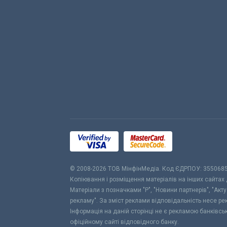
© 2008-2026 ТОВ МiнфiнМедiа. Код ЄДРПОУ: 355068
Копіювання і розміщення матеріалів на інших сайтах
Матеріали з позначками "Р", "Новини партнерів", "Акт
рекламу". За зміст реклами відповідальність несе р
Інформація на даній сторінці не є рекламою банківс
офіційному сайті відповідного банку.