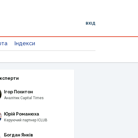
ВХІД
юта
Індекси
експерти
Ігор Похитон
Аналітик Capital Times
Юрій Романюха
Керуючий партнер ICLUB
Богдан Янків