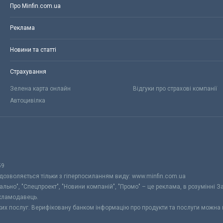
Про Minfin.com.ua
Реклама
Новини та статті
Страхування
Зелена карта онлайн
Відгуки про страхові компанії
Автоцивілка
59
 дозволяється тільки з гіперпосиланням виду: www.minfin.com.ua
уально", "Спецпроект", "Новини компаній", "Промо" – це реклама, в розумінні З
екламодавець.
ьких послуг. Верифіковану банком інформацію про продукти та послуги можна