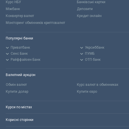
Курс НБУ
Банківські картки
Міжбанк
Депозити
Конвертер валют
Кредит онлайн
Моніторинг обмінників криптовалют
Популярні банки
Приватбанк
Укрсиббанк
Сенс Банк
ПУМБ
Райффайзен Банк
ОТП банк
Валютний аукціон
Обмін валют
Курс валют в обмінниках
Купити долар
Купити євро
Курси по містах
Корисні сторінки