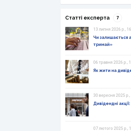
Статті експерта
7
13 липня 2026 р., 1
Чи залишається а
тримай»
06 травня 2026 р., 
Як жити на дивід
30 вересня 2025 р.,
Дивідендні акції:
07 лютого 2025 р., 