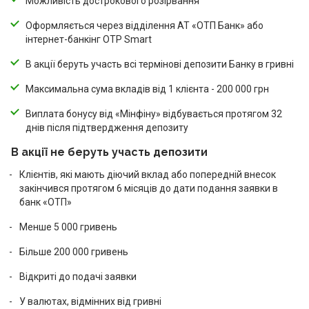
Можливість дострокового розірвання
Оформляється через відділення АТ «ОТП Банк» або
інтернет-банкінг OTP Smart
В акції беруть участь всі термінові депозити Банку в гривні
Максимальна сума вкладів від 1 клієнта - 200 000 грн
Виплата бонусу від «Мінфіну» відбувається протягом 32
днів після підтвердження депозиту
В акції не беруть участь депозити
Клієнтів, які мають діючий вклад або попередній внесок
закінчився протягом 6 місяців до дати подання заявки в
банк «ОТП»
Менше 5 000 гривень
Більше 200 000 гривень
Відкриті до подачі заявки
У валютах, відмінних від гривні