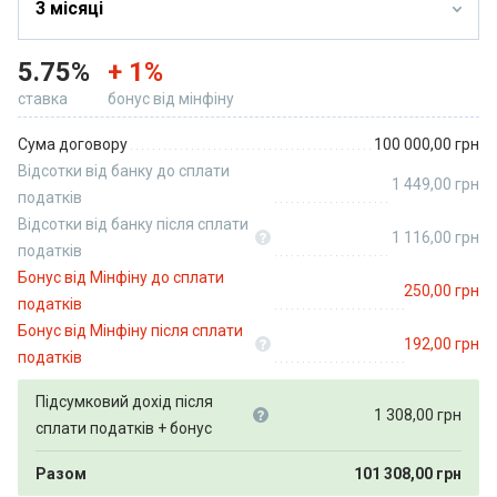
5.75%
+ 1%
ставка
бонус від мінфіну
Сума договору
100 000,00
грн
Відсотки від банку до сплати
1 449,00
грн
податків
Відсотки від банку після сплати
1 116,00
грн
податків
Бонус від Мінфіну до сплати
250,00
грн
податків
Бонус від Мінфіну після сплати
192,00
грн
податків
Підсумковий дохід після
1 308,00
грн
сплати податків + бонус
Разом
101 308,00
грн