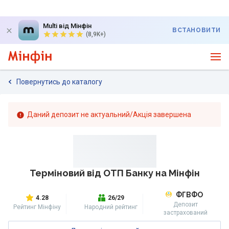
Multi від Мінфін
ВСТАНОВИТИ
(8,9K+)
Повернутись до каталогу
Даний депозит не актуальний/Акція завершена
Терміновий від ОТП Банку на Мінфін
ФГВФО
4.28
26/29
Депозит
Рейтинг Мінфіну
Народний рейтинг
застрахований