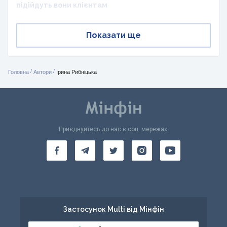
підійдуть вони клієнтам
Показати ще
/
/
Головна
Автори
Ірина Рибніцька
Приєднуйтесь до нас в соц. мережах:
Застосунок Multi від Мінфін