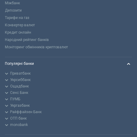
Міжбанк
Депозити
Тарифи на газ
Конвертер валют
Кредит онлайн
Народний рейтинг банків
Моніторинг обмінників криптовалют
Популярні банки
Приватбанк
Укрсиббанк
Ощадбанк
Сенс Банк
ПУМБ
Укргазбанк
Райффайзен Банк
ОТП банк
monobank