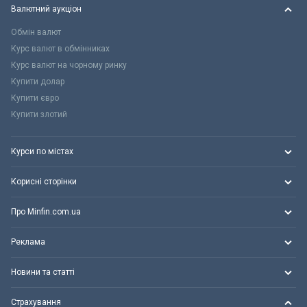
Валютний аукціон
Обмін валют
Курс валют в обмінниках
Курс валют на чорному ринку
Купити долар
Купити євро
Купити злотий
Курси по містах
Корисні сторінки
Про Minfin.com.ua
Реклама
Новини та статті
Страхування