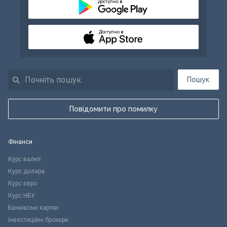
Доступно в
Доступно в
Пошук
Повідомити про помилку
Фінанси
Курс валют
Курс долара
Курс євро
Курс НБУ
Банківські картки
Інвестиційні брокери