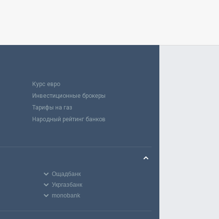
Курс евро
Инвестиционные брокеры
Тарифы на газ
Народный рейтинг банков
Ощадбанк
Укргазбанк
monobank