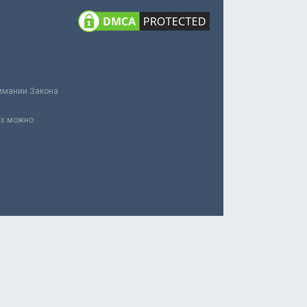
нимании Закона
ах можно