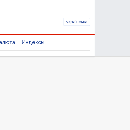
українська
алюта
Индексы