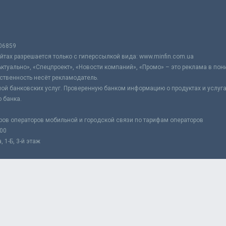
06859
тах разрешается только с гиперссылкой вида: www.minfin.com.ua
Актуально», «Спецпроект», «Новости компаний», «Промо» – это реклама в по
ственность несёт рекламодатель.
ой банковских услуг. Проверенную банком информацию о продуктах и услуг
 банка.
ров операторов мобильной и городской связи по тарифам операторов
:00
 1-Б, 3-й этаж