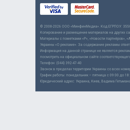
© 2008-2026 ООО «МинфинМедиа». Код ЕГРПОУ: 355
Копирование и размещение материалов на других сай
Материалы с пометками «Р», «Новости партнёров», «
Украины «О рекламе». За содержание рекламы ответ
Информация на данной странице не является реклам
посмотреть на официальном сайте соответствующего
Телефон: (044) 392-47-40
Звонок в пределах территории Украины со всех номе
График работы: понедельник – пятница с 09:00 до 18
Юридический адрес: Украина, Киев, Вадима Гетьмана,