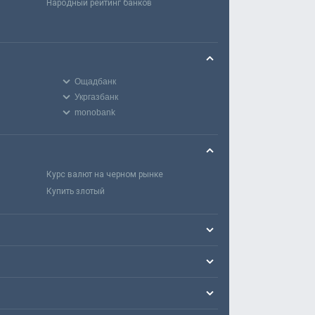
Народный рейтинг банков
Ощадбанк
Укргазбанк
monobank
Курс валют на черном рынке
Купить злотый