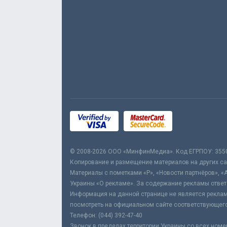
© 2008-2026 ООО «МинфинМедиа». Код ЕГРПОУ: 355
Копирование и размещение материалов на других сай
Материалы с пометками «Р», «Новости партнёров», «
Украины «О рекламе». За содержание рекламы ответ
Информация на данной странице не является реклам
посмотреть на официальном сайте соответствующего
Телефон: (044) 392-47-40
Звонок в пределах территории Украины со всех номе