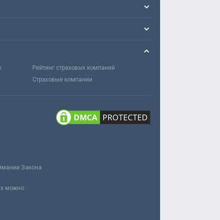
х
Рейтинг страховых компаний
Страховые компании
нимании Закона
ах можно