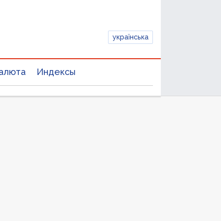
українська
алюта
Индексы