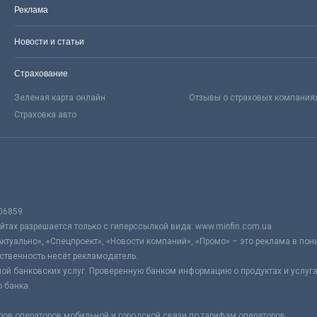
Реклама
Новости и статьи
Страхование
Зеленая карта онлайн
Отзывы о страховых компания
Страховка авто
06859
тах разрешается только с гиперссылкой вида: www.minfin.com.ua
Актуально», «Спецпроект», «Новости компаний», «Промо» – это реклама в по
ственность несёт рекламодатель.
ой банковских услуг. Проверенную банком информацию о продуктах и услуг
 банка.
ров операторов мобильной и городской связи по тарифам операторов