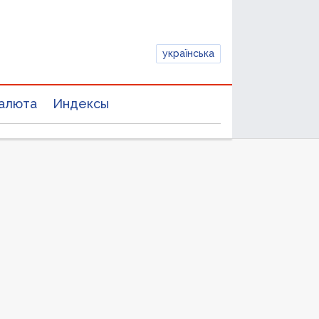
українська
алюта
Индексы