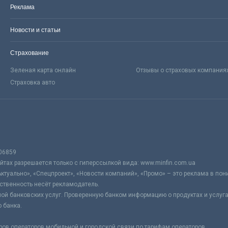
Реклама
Новости и статьи
Страхование
Зеленая карта онлайн
Отзывы о страховых компания
Страховка авто
06859
тах разрешается только с гиперссылкой вида: www.minfin.com.ua
Актуально», «Спецпроект», «Новости компаний», «Промо» – это реклама в по
ственность несёт рекламодатель.
ой банковских услуг. Проверенную банком информацию о продуктах и услуг
 банка.
ров операторов мобильной и городской связи по тарифам операторов