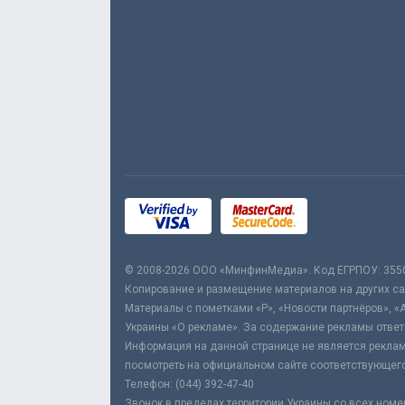
© 2008-2026 ООО «МинфинМедиа». Код ЕГРПОУ: 355
Копирование и размещение материалов на других сай
Материалы с пометками «Р», «Новости партнёров», «
Украины «О рекламе». За содержание рекламы ответ
Информация на данной странице не является реклам
посмотреть на официальном сайте соответствующего
Телефон: (044) 392-47-40
Звонок в пределах территории Украины со всех номе