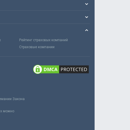
х
Рейтинг страховых компаний
Страховые компании
нимании Закона
ах можно