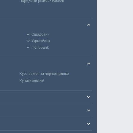
Народный рейтинг банков
Ощадбанк
Укргазбанк
monobank
Курс валют на черном рынке
Купить злотый