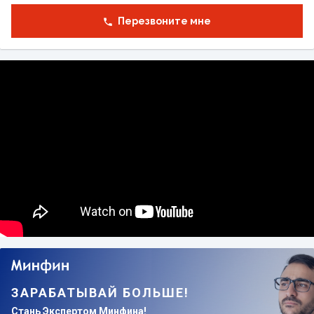
Перезвоните мне
ЗАРАБАТЫВАЙ БОЛЬШЕ!
Стань Экспертом Минфина!