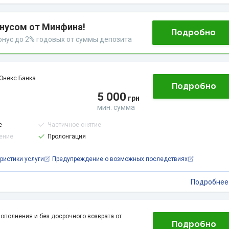
нусом от Минфина!
Подробно
бонус до 2% годовых от суммы депозита
Юнекс Банка
Подробно
5 000
грн
мин. сумма
е
Частичное снятие
ение
Пролонгация
ристики услуги
Предупреждение о возможных последствиях
Подробнее
ополнения и без досрочного возврата от
Подробно