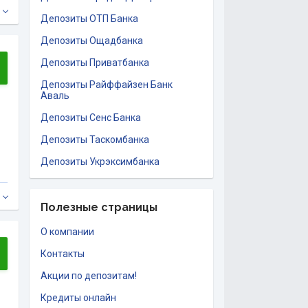
19.07.2024
Депозиты ОТП Банка
Всё честно, бонус от Минфина
получила дней через 20, после
Депозиты Ощадбанка
открытия депозита. Спасибо,
Депозиты Приватбанка
Елена.
Депозиты Райффайзен Банк
Аваль
Андрій,
Київ
Депозиты Сенс Банка
16.07.2024
Андрій, Київ Після перегляду
Депозиты Таскомбанка
відгуків щодо банку creditwest в
Депозиты Укрэксимбанка
мене склалось негативне перше
враження про цей банк, тож
вирішив перевірити самостійно. В
Полезные страницы
дійсності установа creditwest
О компании
залишає приємні в..
Показать больше
Контакты
Акции по депозитам!
Кредиты онлайн