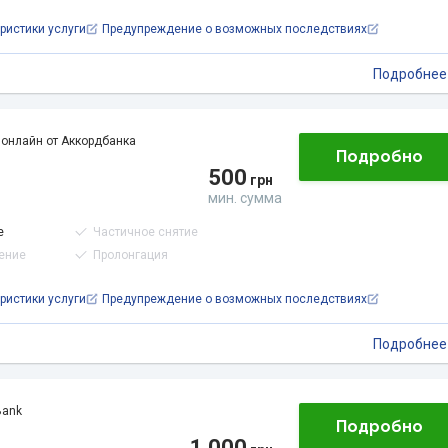
ристики услуги
Предупреждение о возможных последствиях
Подробнее
 онлайн от Аккордбанка
Подробно
500
грн
мин. сумма
е
Частичное снятие
ение
Пролонгация
ристики услуги
Предупреждение о возможных последствиях
Подробнее
Bank
Подробно
1 000