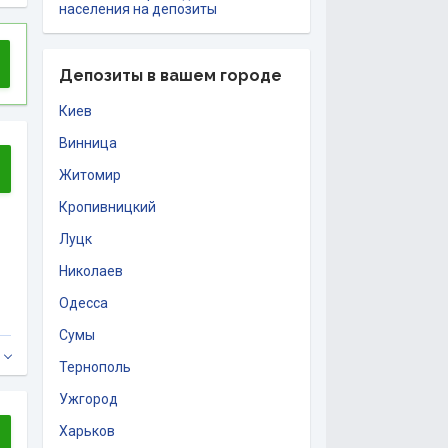
населения на депозиты
призів додатково 1000 грн. Все
чесно,прозоро та відкрито. Дякую
організаторам акції!
Депозиты в вашем городе
Киев
Олександр,
Київ
07.03.2025
Винница
Дякую Мінфіну за акцію “Отримай
Житомир
біііільше до депозиту” для
учасників програми “Бонус від
Кропивницкий
Мінфін” за участь в розіграші
Луцк
грошових призів, квитків на
Николаев
інвестиційну конференцію,
розіграші курсів від Академ..
Одесса
Показать больше
Сумы
Тернополь
Олександр,
Київ
25.02.2025
Ужгород
Олександр, Київ. Вже давно
Харьков
приймаю участь в програмі "Бонус