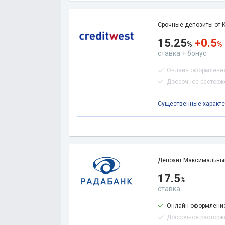
Срочные депозиты от 
15.25
+0.5
%
%
ставка + бонус
Онлайн оформлени
Досрочное расторж
Существенные характе
Депозит Максимальный
17.5
%
ставка
Онлайн оформлени
Досрочное расторж