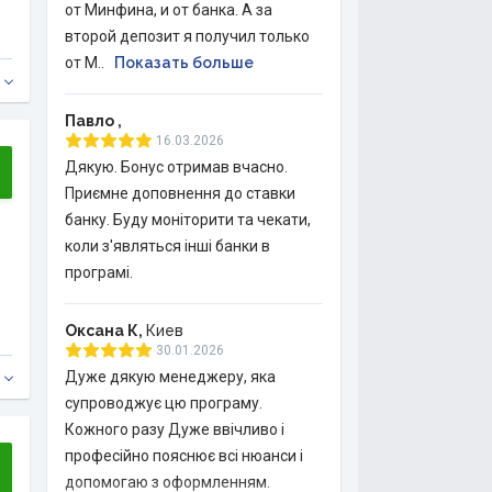
от Минфина, и от банка. А за
второй депозит я получил только
от М..
Показать больше
Павло ,
16.03.2026
Дякую. Бонус отримав вчасно.
Приємне доповнення до ставки
банку. Буду моніторити та чекати,
коли з'являться інші банки в
програмі.
Оксана К,
Киев
30.01.2026
Дуже дякую менеджеру, яка
супроводжує цю програму.
Кожного разу Дуже ввічливо і
професійно пояснює всі нюанси і
допомогаю з оформленням.