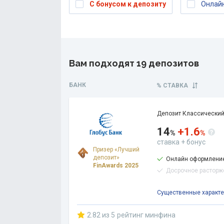
С бонусом к депозиту
Онлайн
Вам подходят 19 депозитов
БАНК
% СТАВКА
Депозит Классический,
14
+1.6
%
%
ставка + бонус
Призер «Лучший
депозит»
Онлайн оформлени
FinAwards 2025
Досрочное расторж
Существенные характе
2.82 из 5
рейтинг минфина