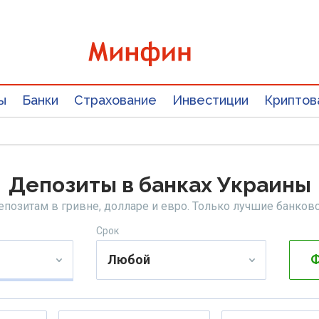
ы
Банки
Страхование
Инвестиции
Криптов
Депозиты в банках Украины
епозитам в гривне, долларе и евро. Только лучшие банко
Срок
Любой
Ф