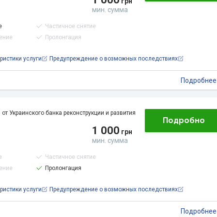
грн
мин. сумма
е
Частичное снятие
ение
Пролонгация
ристики услуги
Предупреждение о возможных последствиях
Подробнее
от Украинского банка реконструкции и развития
Подробно
1 000
грн
мин. сумма
е
Частичное снятие
ение
Пролонгация
ристики услуги
Предупреждение о возможных последствиях
Подробнее