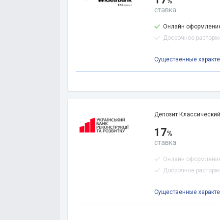
%
ставка
Онлайн оформлени
Досрочное расторж
Существенные характе
Депозит Классический 
17
%
ставка
Онлайн оформлени
Досрочное расторж
Существенные характе